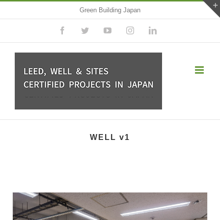
Skip
Green Building Japan
to
Facebook
Twitter
YouTube
Instagram
LinkedIn
content
WELL v1